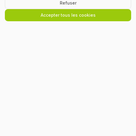
Refuser
Accepter tous les cookies
Spécialiste des vélos à assistance électrique, vélos
classiques, vélos pliants, vélos cargo (longtails, biporteurs ou
triporteurs), vélos adaptés (tricycles et tricycles couchés) à
Valence