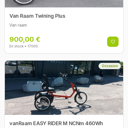
Van Raam Twining Plus
Van raam
900,00 €
En stock
• 17000
Occasion
vanRaam EASY RIDER M NCNm 460Wh