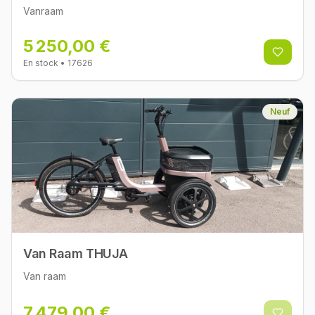
Vanraam
5 250,00 €
En stock
• 17626
Neuf
Van Raam THUJA
Van raam
7 479,00 €